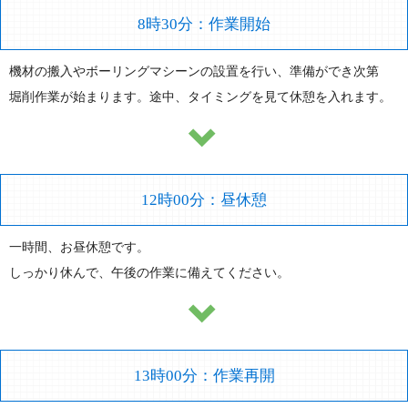
8時30分：作業開始
機材の搬入やボーリングマシーンの設置を行い、準備ができ次第
堀削作業が始まります。途中、タイミングを見て休憩を入れます。
12時00分：昼休憩
一時間、お昼休憩です。
しっかり休んで、午後の作業に備えてください。
13時00分：作業再開