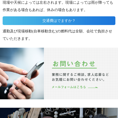
現場や天候によっては左右されます。現場によっては雨が降っても
作業がある場合もあれば、休みの場合もあります。
交通費はでますか？
通勤及び現場移動(自車移動含む)の燃料代は全額、会社で負担させ
ていただきます。