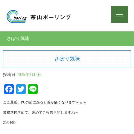
さぼり気味
さぼり気味
投稿日
2025年4月5日
Facebook
Twitter
Line
ここ最近、PCの前に座ると首が痛くなりますｗｗｗ
業務進捗含めて、改めてご報告再開しますね～
25/04/05